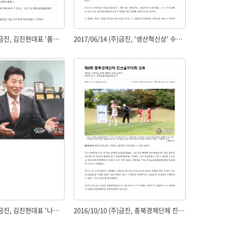
2017/06/14 (주)금진, 김진현대표 '품질경영 유공자' 표창수여
2017/06/14 (주)금진, '생산혁신상' 수상, 품질분임조 대회
2016/11/21 (주)금진, 김진현대표 '나눔은 가슴 두근거리게 하는 선물'
2016/10/10 (주)금진, 충북경제단체 친선골프대회 성료