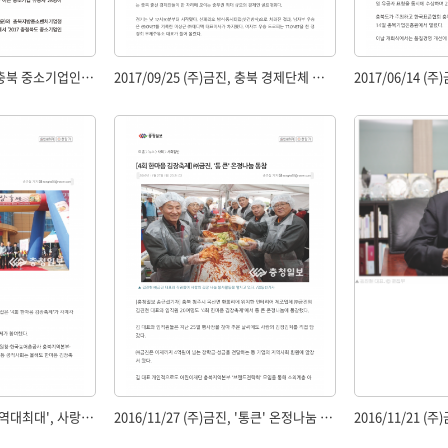
2017/12/20 (주)금진, 충북 중소기업인대회 시상
2017/09/25 (주)금진, 충북 경제단체 친선 골프대회 성료
2016/11/27 (주)금진, '역대최대', 사랑의 김장으로
2016/11/27 (주)금진, '통큰' 온정나눔 동참