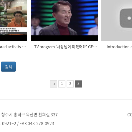
'키다리아저씨' sponsored activity TV news
TV program '사장님이 미쳤어요' GEUMZIN CEO's Lecturementary
Introduction 
1
2
3
 청주시 흥덕구 옥산면 환희길 337
C
-0921~2 / FAX 043-278-0923