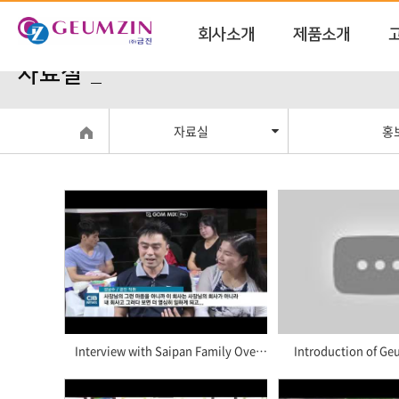
회사소개
제품소개
자료실
자료실
홍
Interview with Saipan Family Overseas Training News (2016)
Introduction of Geu