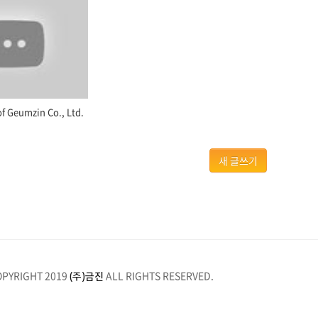
of Geumzin Co., Ltd.
새 글쓰기
OPYRIGHT 2019
ALL RIGHTS RESERVED.
(주)금진